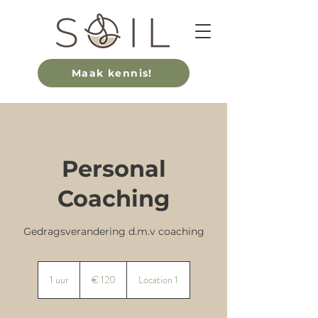
Maak kennis!
Personal
Coaching
Gedragsverandering d.m.v coaching
120
euro
1 uur
1
€ 120
Location 1
u
u