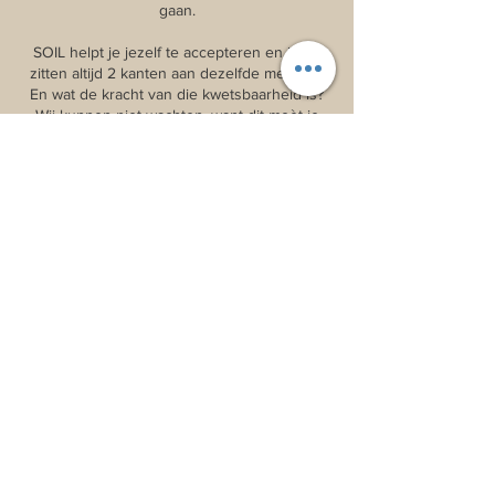
gaan.
SOIL helpt je jezelf te accepteren en ja, er
zitten altijd 2 kanten aan dezelfde medaille.
En wat de kracht van die kwetsbaarheid is?
Wij kunnen niet wachten, want dit moèt je
echt zelf ervaren…
Contactgegevens
Algemen
e
voorwaar
den