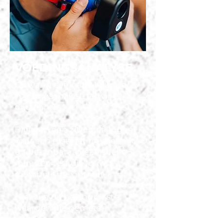
VOEDINGSANALYSE
Ontvang een nauwkeurige
voedingsanalyse terwijl je
ontspant!
Blijf gewoon zitten of liggen
voor een rustmeting met het
uVida-apparaat, een snelle 5-
minuten test die jouw
metabolisme onthult.
Hier zijn de belangrijkste
waarden die gemeten