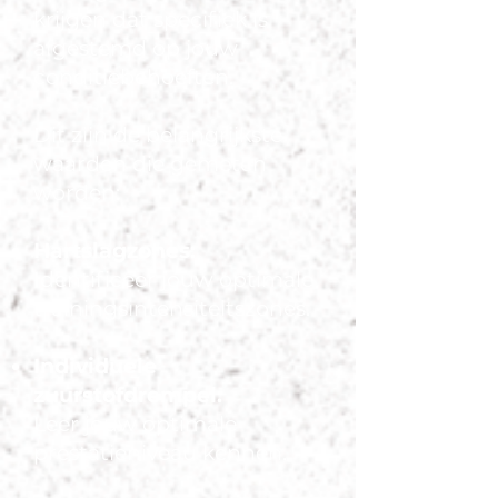
krijgen dat specifiek is
afgestemd op jouw
conditiebehoeften.
Dit zijn de belangrijkste
waarden die gemeten
worden:
Hartslagzones:
Identificeer jouw optimale
trainingsintensiteitszones.
Individuele
zuurstofdrempel:
Leer jouw optimale
prestatieniveau kennen.