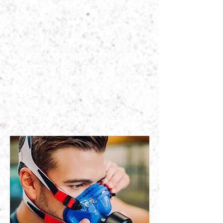
vetverbrandingsoptimalisa
tie.
Zie direct de resultaten in
de app, waardoor wij jou
direct een
gepersonaliseerd en
doelgericht trainingsplan
kunnen bieden om jouw
conditie te optimaliseren.