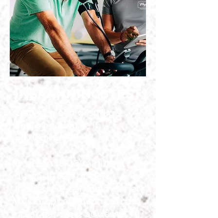
INSPANNINGSTEST
Ontvang een grondige
analyse terwijl je in
beweging bent!
Doe een 15-20 minuten
durende test op een
Indoorbike, samen met het
uVida-apparaat, om een op
maat gemaakt advies te