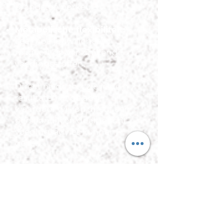
brandstofvoorkeur.
Metabolische flexibiliteit:
Leer hoe jouw lichaam
reageert op verschillende
voedingsstoffen.
Direct na de test zie je de
resultaten in de app,
waardoor wij jou direct een
persoonlijk en doelgericht
voedingsadvies kunnen
geven.
Meer informatie