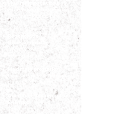
Maximale capaciteit
zuurstofopname:
Begrijp
jouw cardiovasculaire
fitheid.
Regeneratie
fitnessindicator:
Optimaliseer jouw herstel
na inspanning.
Maximale prestatie:
Haal het maximale uit jouw
trainingssessies.
Ademhalingsdrempel en
FATmax:
Ontdek de