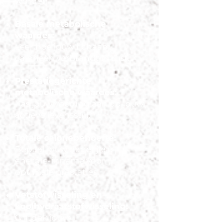
worden:
Basale metabolische
waardes:
Leer hoe jouw lichaam
calorieën verbrandt in rust.
Prestatiegerichte
metabolische waardes:
Pas jouw voeding aan op jouw
actieve levensstijl.
Totale caloriebehoefte:
Bepaal jouw dagelijkse
energie-inname voor
optimale prestaties.
Vetstofwisseling en
koolhydraatstofwisseling:
Ontdek jouw